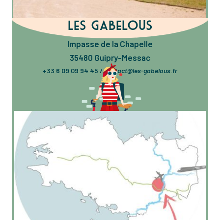
Les Gabelous
Impasse de la Chapelle
35480 Guipry-Messac
+33 6 09 09 94 45 /
contact@les-gabelous.fr