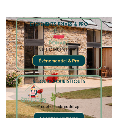
Evenements Prives & Pro
Salle et hébergements
Évènementiel & Pro
Sejours Touristiques
Gîtes et chambres d’étape
Location Tourisme