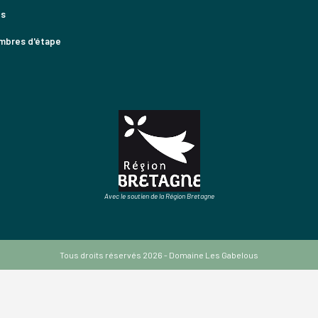
es
mbres d'étape
Avec le soutien de la Région Bretagne
Tous droits réservés 2026 - Domaine Les Gabelous