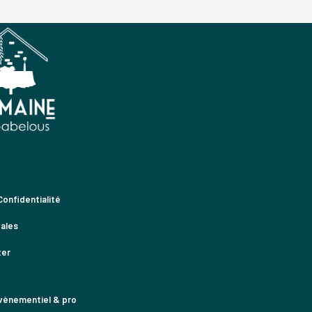
Confidentialité
ales
ter
vènementiel & pro