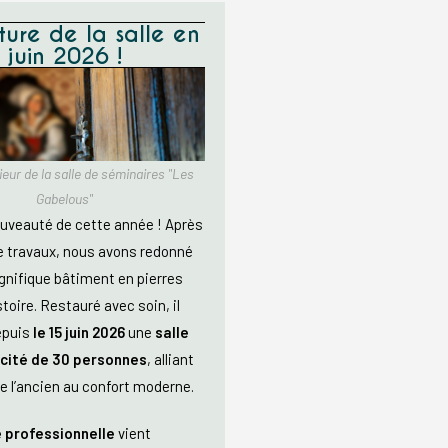
ure de la salle en
juin 2026 !
rieur de la salle de séminaires "Les
Gabelous"
uveauté de cette année ! Après
e travaux, nous avons redonné
gnifique bâtiment en pierres
toire. Restauré avec soin, il
epuis
le 15 juin 2026
une
salle
cité de 30 personnes
, alliant
e l’ancien au confort moderne.
e professionnelle
vient