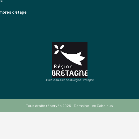
es
mbres d'étape
Avec le soutien de la Région Bretagne
Tous droits réservés 2026 - Domaine Les Gabelous