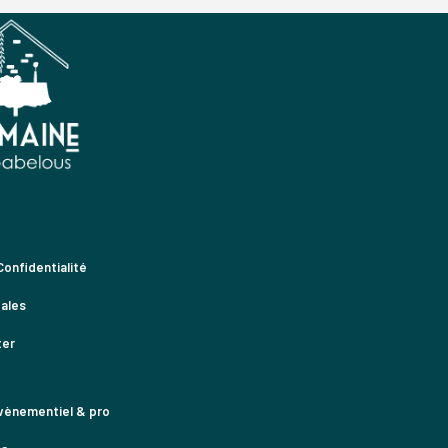
Confidentialité
ales
ter
vènementiel & pro